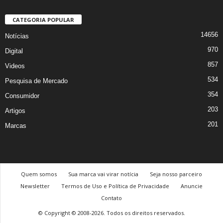
CATEGORIA POPULAR
14656
Notícias
970
Digital
857
Videos
534
Pesquisa de Mercado
354
Consumidor
203
Artigos
201
Marcas
Quem somos
Sua marca vai virar notícia
Seja nosso parceiro
Newsletter
Termos de Uso e Política de Privacidade
Anuncie
Contato
© Copyright © 2008-2026. Todos os direitos reservados.