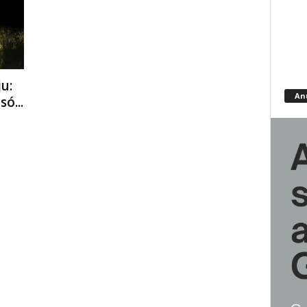
u:
An
ó...