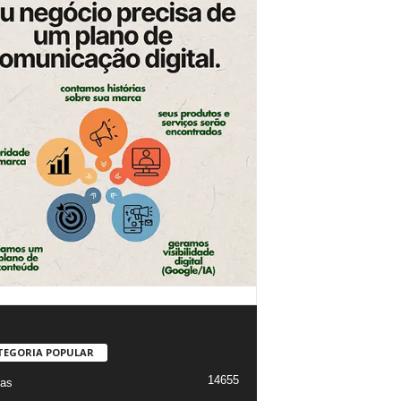
TEGORIA POPULAR
14655
ias