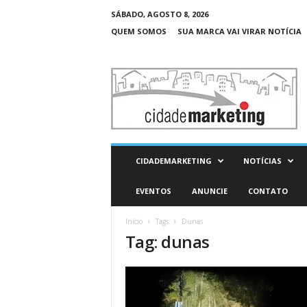
SÁBADO, AGOSTO 8, 2026
QUEM SOMOS
SUA MARCA VAI VIRAR NOTÍCIA
C
i
d
a
d
e
M
CIDADEMARKETING
NOTÍCIAS
a
r
EVENTOS
ANUNCIE
CONTATO
k
e
Início
Tags
Dunas
t
Tag: dunas
i
n
g