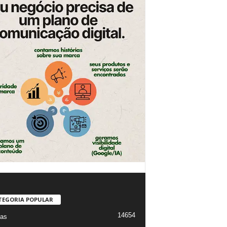
TEGORIA POPULAR
14654
ias