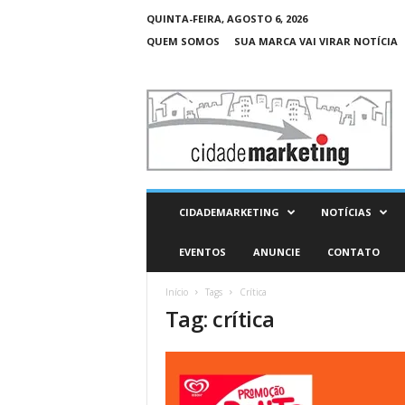
QUINTA-FEIRA, AGOSTO 6, 2026
QUEM SOMOS
SUA MARCA VAI VIRAR NOTÍCIA
C
i
d
a
d
e
M
CIDADEMARKETING
NOTÍCIAS
a
r
EVENTOS
ANUNCIE
CONTATO
k
e
Início
Tags
Crítica
t
Tag: crítica
i
n
g