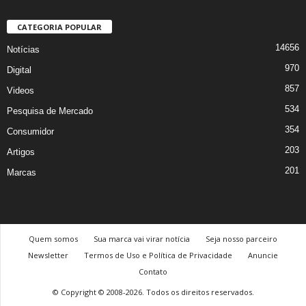
CATEGORIA POPULAR
14656
Notícias
970
Digital
857
Videos
534
Pesquisa de Mercado
354
Consumidor
203
Artigos
201
Marcas
Quem somos
Sua marca vai virar notícia
Seja nosso parceiro
Newsletter
Termos de Uso e Política de Privacidade
Anuncie
Contato
© Copyright © 2008-2026. Todos os direitos reservados.