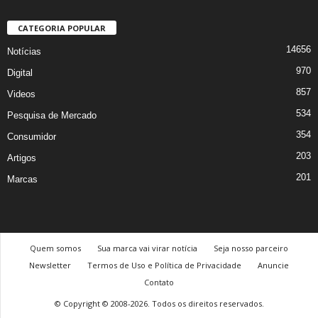
CATEGORIA POPULAR
14656
Notícias
970
Digital
857
Videos
534
Pesquisa de Mercado
354
Consumidor
203
Artigos
201
Marcas
Quem somos
Sua marca vai virar notícia
Seja nosso parceiro
Newsletter
Termos de Uso e Política de Privacidade
Anuncie
Contato
© Copyright © 2008-2026. Todos os direitos reservados.