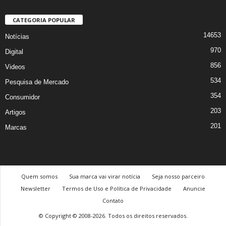
CATEGORIA POPULAR
14653
Notícias
970
Digital
856
Videos
534
Pesquisa de Mercado
354
Consumidor
203
Artigos
201
Marcas
Quem somos
Sua marca vai virar notícia
Seja nosso parceiro
Newsletter
Termos de Uso e Política de Privacidade
Anuncie
Contato
© Copyright © 2008-2026. Todos os direitos reservados.