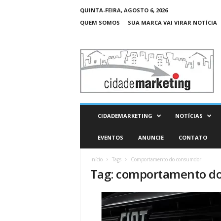
QUINTA-FEIRA, AGOSTO 6, 2026
QUEM SOMOS
SUA MARCA VAI VIRAR NOTÍCIA
C
i
d
a
d
e
M
CIDADEMARKETING
NOTÍCIAS
a
r
EVENTOS
ANUNCIE
CONTATO
k
e
Início
Tags
Comportamento do consumdor
t
Tag: comportamento d
i
n
g