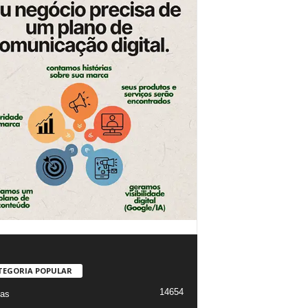
TEGORIA POPULAR
14654
ias