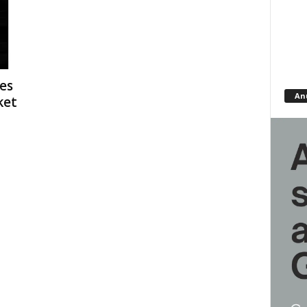
es
An
ket