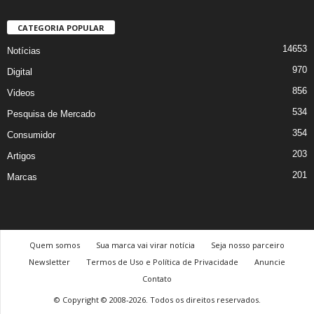
CATEGORIA POPULAR
14653
Notícias
970
Digital
856
Videos
534
Pesquisa de Mercado
354
Consumidor
203
Artigos
201
Marcas
Quem somos
Sua marca vai virar notícia
Seja nosso parceiro
Newsletter
Termos de Uso e Política de Privacidade
Anuncie
Contato
© Copyright © 2008-2026. Todos os direitos reservados.