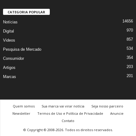
CATEGORIA POPULAR
14656
Notícias
970
Digital
857
Videos
534
Pesquisa de Mercado
354
Consumidor
203
Artigos
201
Marcas
Quem somos
Sua marca vai virar notícia
Seja nosso parceiro
Newsletter
Termos de Uso e Política de Privacidade
Anuncie
Contato
© Copyright © 2008-2026. Todos os direitos reservados.