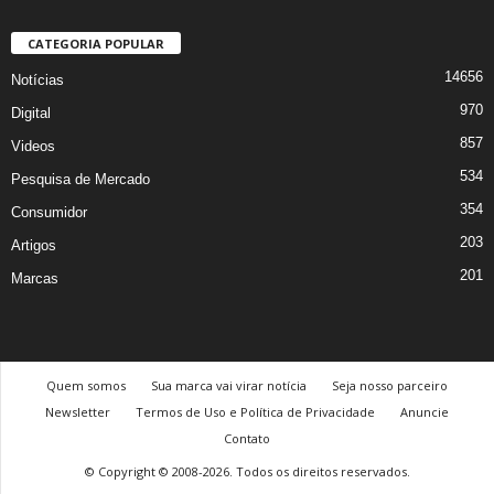
CATEGORIA POPULAR
14656
Notícias
970
Digital
857
Videos
534
Pesquisa de Mercado
354
Consumidor
203
Artigos
201
Marcas
Quem somos
Sua marca vai virar notícia
Seja nosso parceiro
Newsletter
Termos de Uso e Política de Privacidade
Anuncie
Contato
© Copyright © 2008-2026. Todos os direitos reservados.