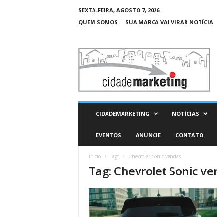
SEXTA-FEIRA, AGOSTO 7, 2026
QUEM SOMOS
SUA MARCA VAI VIRAR NOTÍCIA
C
i
d
a
d
e
M
CIDADEMARKETING
NOTÍCIAS
a
r
EVENTOS
ANUNCIE
CONTATO
k
e
Início
Tags
Chevrolet Sonic vendas
t
Tag: Chevrolet Sonic v
i
n
g