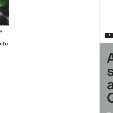
e
An
nto