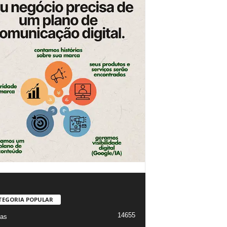
TEGORIA POPULAR
14655
ias