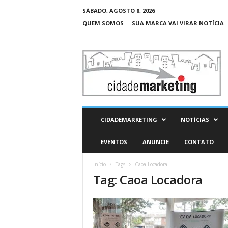
SÁBADO, AGOSTO 8, 2026
QUEM SOMOS
SUA MARCA VAI VIRAR NOTÍCIA
C
i
d
a
d
e
M
CIDADEMARKETING
NOTÍCIAS
a
r
EVENTOS
ANUNCIE
CONTATO
k
e
Início
Tags
Caoa Locadora
t
Tag: Caoa Locadora
i
n
g