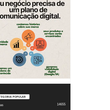
TEGORIA POPULAR
14655
ias