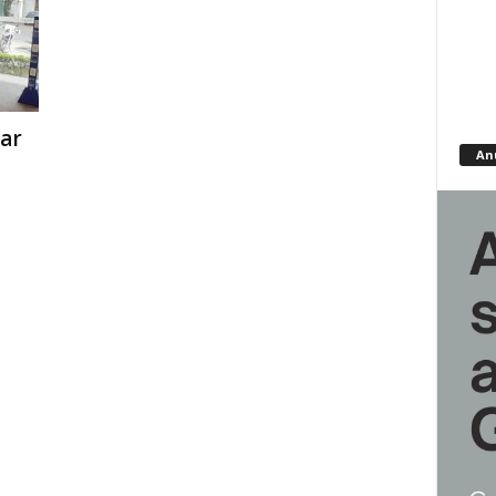
ar
An