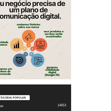
TEGORIA POPULAR
14653
ias