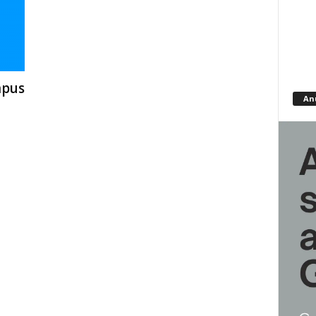
mpus
An