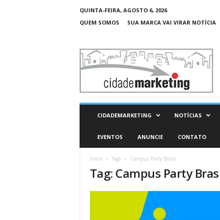
QUINTA-FEIRA, AGOSTO 6, 2026
QUEM SOMOS
SUA MARCA VAI VIRAR NOTÍCIA
C
i
d
a
d
e
M
CIDADEMARKETING
NOTÍCIAS
a
r
EVENTOS
ANUNCIE
CONTATO
k
e
Início
Tags
Campus Party Brasil
t
Tag: Campus Party Brasi
i
n
g