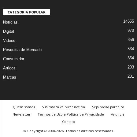
CATEGORIA POPULAR
14655
Notícias
970
Digital
856
Videos
534
Pesquisa de Mercado
354
Consumidor
203
Artigos
201
Marcas
Quem somos
Sua marca vai virar notícia
Seja nosso parceiro
Newsletter
Termos de Uso e Política de Privacidade
Anuncie
Contato
© Copyright © 2008-2026. Todos os direitos reservados.