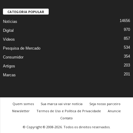
CATEGORIA POPULAR
14656
Notícias
970
Digital
857
Videos
534
Pesquisa de Mercado
354
Consumidor
203
Artigos
201
Marcas
Quem somos
Sua marca vai virar notícia
Seja nosso parceiro
Newsletter
Termos de Uso e Política de Privacidade
Anuncie
Contato
© Copyright © 2008-2026. Todos os direitos reservados.