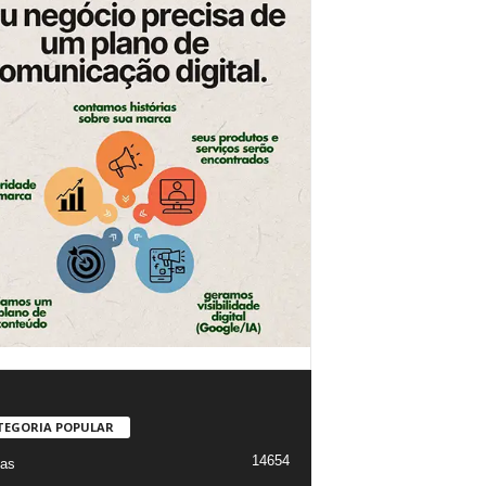
TEGORIA POPULAR
14654
ias