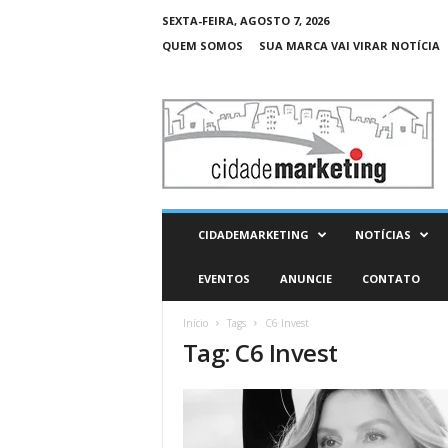
SEXTA-FEIRA, AGOSTO 7, 2026
QUEM SOMOS
SUA MARCA VAI VIRAR NOTÍCIA
C
i
d
a
d
e
M
CIDADEMARKETING
NOTÍCIAS
a
r
EVENTOS
ANUNCIE
CONTATO
k
e
Início
Tags
C6 Invest
t
Tag: C6 Invest
i
n
g