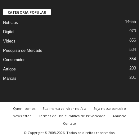
CATEGORIA POPULAR
14655
Notícias
970
Digital
856
Videos
534
Pesquisa de Mercado
354
Consumidor
203
Artigos
201
Marcas
Quem somos
Sua marca vai virar notícia
Seja nosso parceiro
Newsletter
Termos de Uso e Política de Privacidade
Anuncie
Contato
© Copyright © 2008-2026. Todos os direitos reservados.