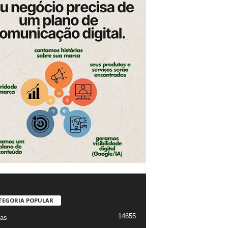
TEGORIA POPULAR
14655
ias