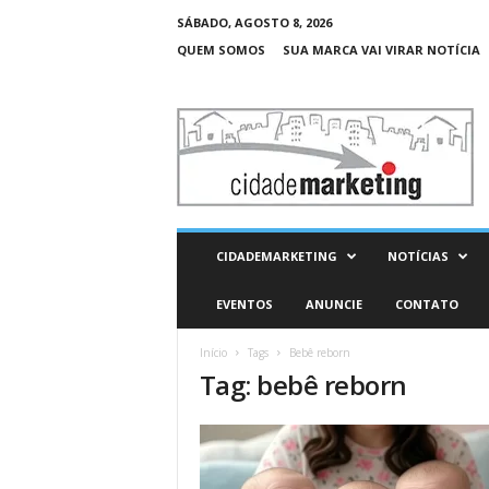
SÁBADO, AGOSTO 8, 2026
QUEM SOMOS
SUA MARCA VAI VIRAR NOTÍCIA
C
i
d
a
d
e
M
CIDADEMARKETING
NOTÍCIAS
a
r
EVENTOS
ANUNCIE
CONTATO
k
e
Início
Tags
Bebê reborn
t
Tag: bebê reborn
i
n
g