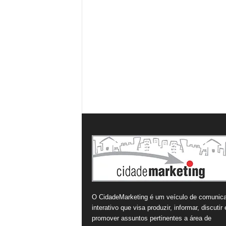
O CidadeMarketing é um veículo de comunic
interativo que visa produzir, informar, discutir 
promover assuntos pertinentes a área de