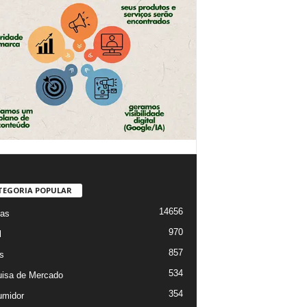
TEGORIA POPULAR
14656
ias
970
l
857
s
534
isa de Mercado
354
midor