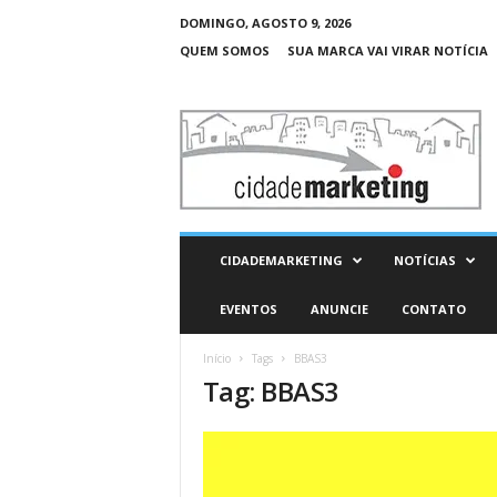
DOMINGO, AGOSTO 9, 2026
QUEM SOMOS
SUA MARCA VAI VIRAR NOTÍCIA
C
i
d
a
d
e
M
CIDADEMARKETING
NOTÍCIAS
a
r
EVENTOS
ANUNCIE
CONTATO
k
e
Início
Tags
BBAS3
t
Tag: BBAS3
i
n
g