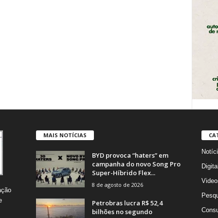
MAIS NOTÍCIAS
CA
Notíc
BYD provoca “haters” em
campanha do novo Song Pro
Digita
Super-Híbrido Flex...
Video
8 de agosto de 2026
ação
Pesqu
e
Petrobras lucra R$ 52,4
Consu
bilhões no segundo