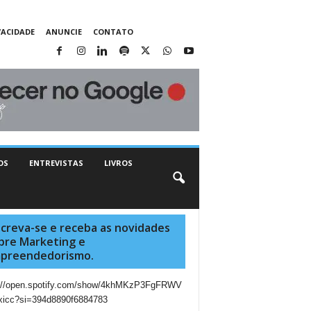
VACIDADE
ANUNCIE
CONTATO
OS
ENTREVISTAS
LIVROS
screva-se e receba as novidades
bre Marketing e
preendedorismo.
s://open.spotify.com/show/4khMKzP3FgFRWV
xicc?si=394d8890f6884783