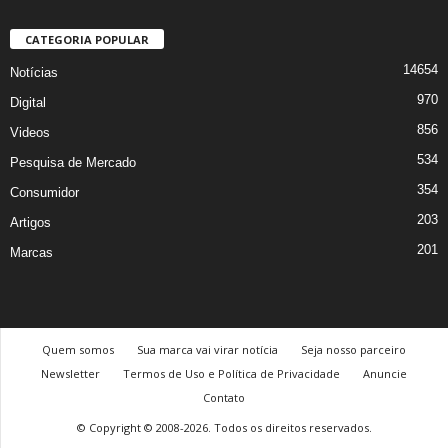
CATEGORIA POPULAR
14654
Notícias
970
Digital
856
Videos
534
Pesquisa de Mercado
354
Consumidor
203
Artigos
201
Marcas
Quem somos
Sua marca vai virar notícia
Seja nosso parceiro
Newsletter
Termos de Uso e Política de Privacidade
Anuncie
Contato
© Copyright © 2008-2026. Todos os direitos reservados.