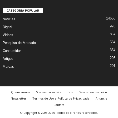
CATEGORIA POPULAR
14656
Notícias
970
Digital
857
Videos
534
Pesquisa de Mercado
354
Consumidor
203
Artigos
201
Marcas
Quem somos
Sua marca vai virar notícia
Seja nosso parceiro
Newsletter
Termos de Uso e Política de Privacidade
Anuncie
Contato
© Copyright © 2008-2026. Todos os direitos reservados.