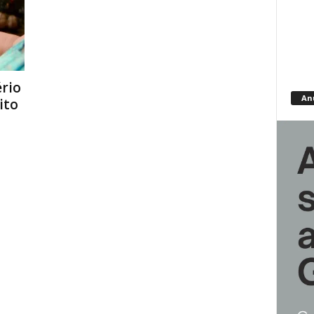
rio
An
ito