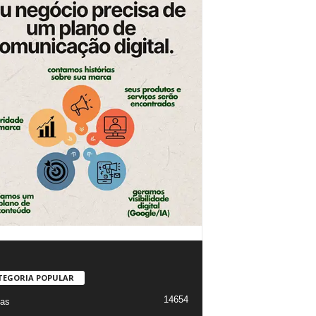
TEGORIA POPULAR
14654
ias