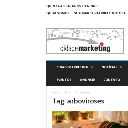
QUINTA-FEIRA, AGOSTO 6, 2026
QUEM SOMOS
SUA MARCA VAI VIRAR NOTÍCIA
C
i
d
a
d
e
M
CIDADEMARKETING
NOTÍCIAS
a
r
EVENTOS
ANUNCIE
CONTATO
k
e
Início
Tags
Arboviroses
t
Tag: arboviroses
i
n
g