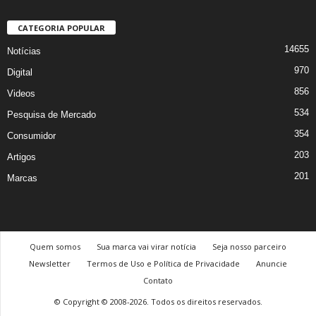
CATEGORIA POPULAR
14655
Notícias
970
Digital
856
Videos
534
Pesquisa de Mercado
354
Consumidor
203
Artigos
201
Marcas
Quem somos
Sua marca vai virar notícia
Seja nosso parceiro
Newsletter
Termos de Uso e Política de Privacidade
Anuncie
Contato
© Copyright © 2008-2026. Todos os direitos reservados.