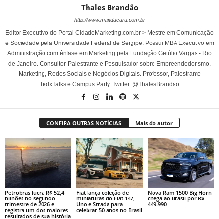
Thales Brandão
http://www.mandacaru.com.br
Editor Executivo do Portal CidadeMarketing.com.br > Mestre em Comunicação
e Sociedade pela Universidade Federal de Sergipe. Possui MBA Executivo em
Administração com ênfase em Marketing pela Fundação Getúlio Vargas - Rio
de Janeiro. Consultor, Palestrante e Pesquisador sobre Empreendedorismo,
Marketing, Redes Sociais e Negócios Digitais. Professor, Palestrante
TedxTalks e Campus Party. Twitter: @ThalesBrandao
CONFIRA OUTRAS NOTÍCIAS
Mais do autor
Petrobras lucra R$ 52,4
Fiat lança coleção de
Nova Ram 1500 Big Horn
bilhões no segundo
miniaturas do Fiat 147,
chega ao Brasil por R$
trimestre de 2026 e
Uno e Strada para
449.990
registra um dos maiores
celebrar 50 anos no Brasil
resultados de sua história