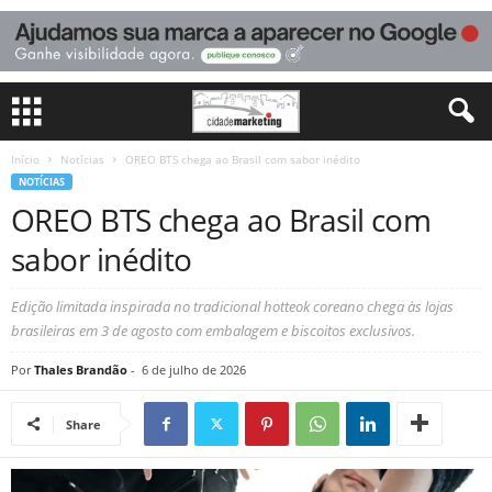
Início
Notícias
OREO BTS chega ao Brasil com sabor inédito
NOTÍCIAS
OREO BTS chega ao Brasil com
sabor inédito
Edição limitada inspirada no tradicional hotteok coreano chega às lojas
brasileiras em 3 de agosto com embalagem e biscoitos exclusivos.
Por
Thales Brandão
-
6 de julho de 2026
Share