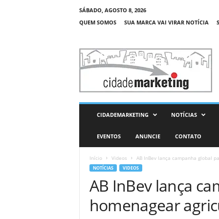
SÁBADO, AGOSTO 8, 2026
QUEM SOMOS
SUA MARCA VAI VIRAR NOTÍCIA
C
i
d
a
d
e
M
CIDADEMARKETING
NOTÍCIAS
a
r
EVENTOS
ANUNCIE
CONTATO
k
e
Início
Videos
AB InBev lança campanha global par
t
NOTÍCIAS
VIDEOS
i
AB InBev lança ca
n
g
homenagear agricu