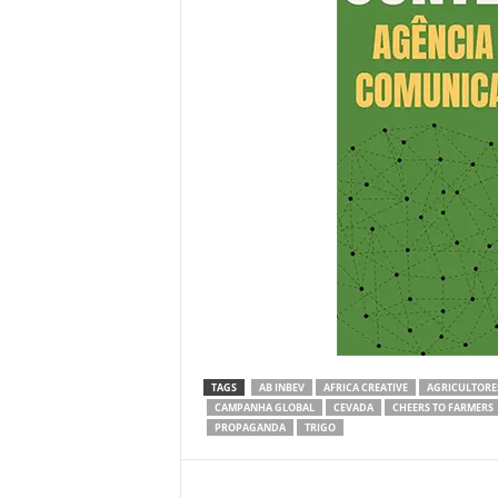
TAGS
AB INBEV
AFRICA CREATIVE
AGRICULTORE
CAMPANHA GLOBAL
CEVADA
CHEERS TO FARMERS
PROPAGANDA
TRIGO