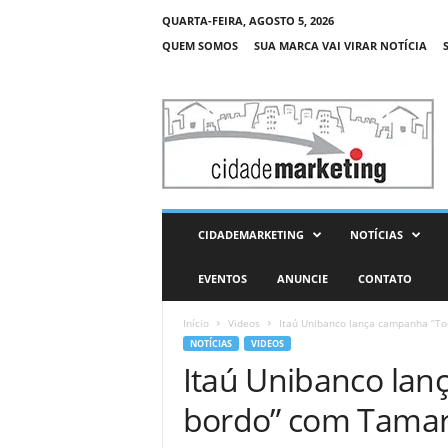
QUARTA-FEIRA, AGOSTO 5, 2026
QUEM SOMOS
SUA MARCA VAI VIRAR NOTÍCIA
C
i
d
a
d
e
M
CIDADEMARKETING
NOTÍCIAS
a
r
EVENTOS
ANUNCIE
CONTATO
k
e
Início
Videos
Itaú Unibanco lança campanha “To
t
NOTÍCIAS
VIDEOS
i
Itaú Unibanco lan
n
g
bordo” com Tamar