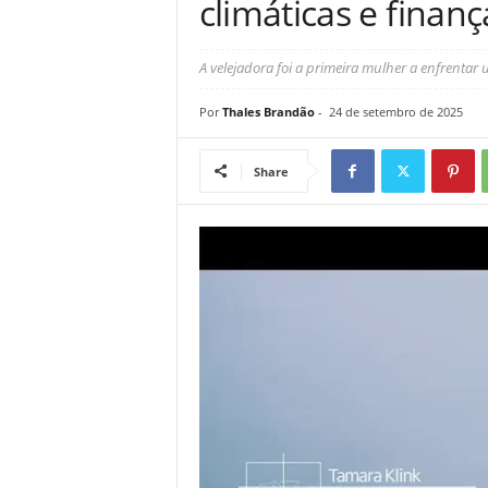
climáticas e finanç
A velejadora foi a primeira mulher a enfrentar
Por
Thales Brandão
-
24 de setembro de 2025
Share