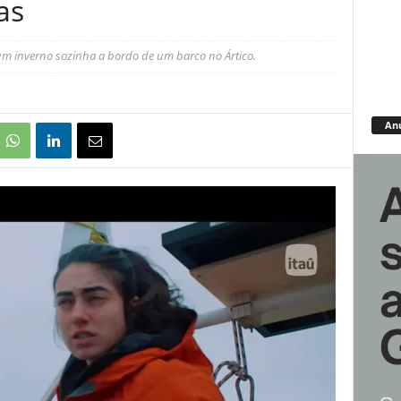
as
 um inverno sozinha a bordo de um barco no Ártico.
An