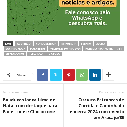
TAGS
AUDIÊNCIA
CONCORRÊNCIA
ESTRATÉGIA
EVENTO
GLOBO
LUCIANO HUCK
MARKETING
MELHORES DO ANO 2024
PATRÍCIA ABRAVANEL
SBT
SILVIO SANTOS
TELEVISÃO
TV GLOBO
Share
Notícia anterior
Próxima notícia
Bauducco lança filme de
Circuito Petrobras de
Natal com destaque para
Corrida e Caminhada
Panettone e Chocottone
encerra 2024 com evento
em Aracaju/SE