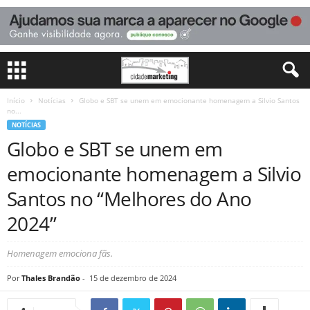
Início
Notícias
Globo e SBT se unem em emocionante homenagem a Silvio Santos
no...
NOTÍCIAS
Globo e SBT se unem em
emocionante homenagem a Silvio
Santos no “Melhores do Ano
2024”
Homenagem emociona fãs.
Por
Thales Brandão
-
15 de dezembro de 2024