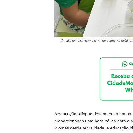
Os alunos participam de um encontro especial na 
A educação bilíngue desempenha um pape
proporcionando uma base sólida para o ap
idiomas desde tenra idade, a educação bi