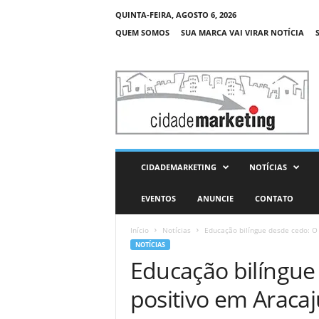
QUINTA-FEIRA, AGOSTO 6, 2026
QUEM SOMOS
SUA MARCA VAI VIRAR NOTÍCIA
C
i
d
a
d
e
M
CIDADEMARKETING
NOTÍCIAS
a
r
EVENTOS
ANUNCIE
CONTATO
k
e
Início
Notícias
Educação bilíngue desde cedo: O
t
NOTÍCIAS
i
Educação bilíngue
n
g
positivo em Aracaj