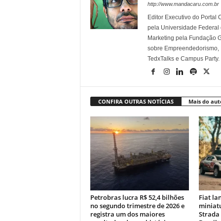
http://www.mandacaru.com.br
Editor Executivo do Porta
pela Universidade Federal
Marketing pela Fundação Ge
sobre Empreendedorismo, Ma
TedxTalks e Campus Party.
CONFIRA OUTRAS NOTÍCIAS
Mais do aut
Petrobras lucra R$ 52,4 bilhões
Fiat la
no segundo trimestre de 2026 e
miniatu
registra um dos maiores
Strada 