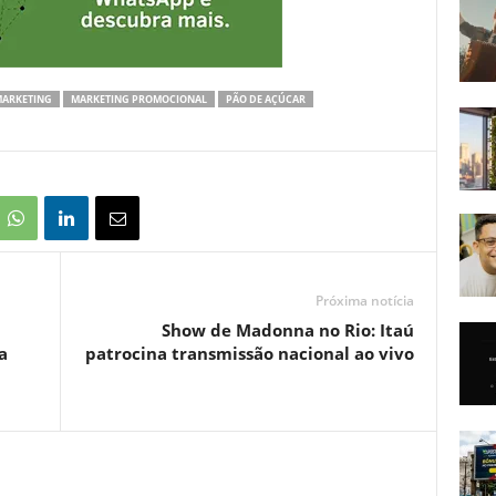
ARKETING
MARKETING PROMOCIONAL
PÃO DE AÇÚCAR
Próxima notícia
Show de Madonna no Rio: Itaú
a
patrocina transmissão nacional ao vivo