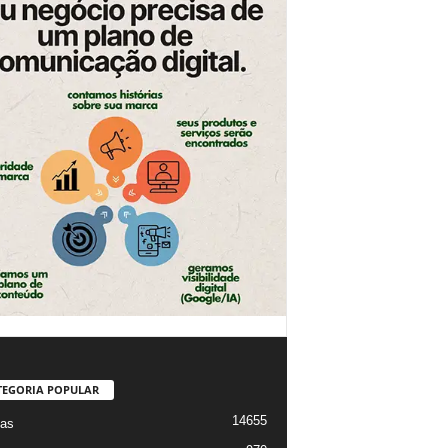
TEGORIA POPULAR
14655
ias