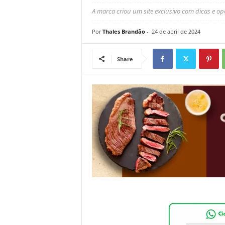
A marca criou um site exclusivo com dicas e o
Por
Thales Brandão
-
24 de abril de 2024
Share