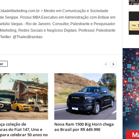
l CidadeMarketing.com.br > Mestre em Comunicação e Sociedade
 de Sergipe. Possui MBA Executivo em Administração com ênfase em
túlio Vargas - Rio de Janeiro. Consultor, Palestrante e Pesquisador
rketing, Redes Sociais e Negócios Digitais. Professor, Palestrante
 Twitter: @ThalesBrandao
or
nça coleção de
Nova Ram 1500 Big Horn chega
ras do Fiat 147, Uno e
ao Brasil por R$ 449.990
para celebrar 50 anos no