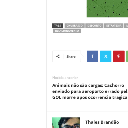
TAGS
CHURRASCO
DESCONTO
ESTRATÉGIA
M
RELACIONAMENTO
Share
Notícia anterior
Animais não são cargas: Cachorro
enviado para aeroporto errado pel
GOL morre após ocorrência trágica
Thales Brandão