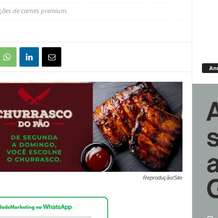
pções de carnes premium.
An
Reprodução/Site