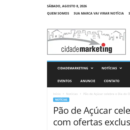
SÁBADO, AGOSTO 8, 2026
QUEM SOMOS
SUA MARCA VAI VIRAR NOTÍCIA
C
i
d
a
d
e
M
CIDADEMARKETING
NOTÍCIAS
a
r
EVENTOS
ANUNCIE
CONTATO
k
e
Início
Notícias
Pão de Açúcar celebra o Dia do C
t
NOTÍCIAS
i
Pão de Açúcar cel
n
g
com ofertas exclus