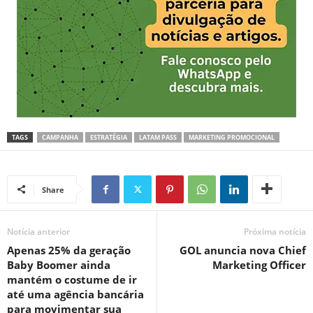
TAGS
CAMPANHA
ESTRATÉGIA
LATAM PASS
MARKETING PROMOCIONAL
Share
Notícia anterior
Próxima notícia
Apenas 25% da geração
GOL anuncia nova Chief
Baby Boomer ainda
Marketing Officer
mantém o costume de ir
até uma agência bancária
para movimentar sua