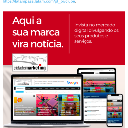
https://latampass.latam.com/pt_br/clube
.