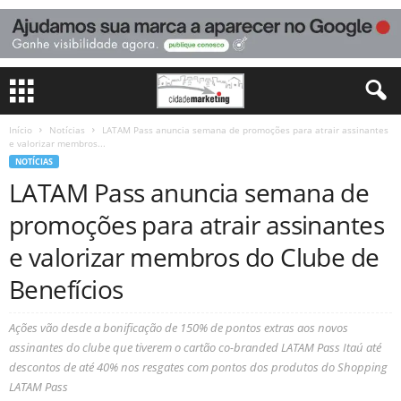
Início
Notícias
LATAM Pass anuncia semana de promoções para atrair assinantes
e valorizar membros...
NOTÍCIAS
LATAM Pass anuncia semana de
promoções para atrair assinantes
e valorizar membros do Clube de
Benefícios
Ações vão desde a bonificação de 150% de pontos extras aos novos
assinantes do clube que tiverem o cartão co-branded LATAM Pass Itaú até
descontos de até 40% nos resgates com pontos dos produtos do Shopping
LATAM Pass