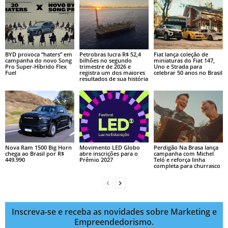
BYD provoca “haters” em
Petrobras lucra R$ 52,4
Fiat lança coleção de
campanha do novo Song
bilhões no segundo
miniaturas do Fiat 147,
Pro Super-Híbrido Flex
trimestre de 2026 e
Uno e Strada para
Fuel
registra um dos maiores
celebrar 50 anos no Brasil
resultados de sua história
Nova Ram 1500 Big Horn
Movimento LED Globo
Perdigão Na Brasa lança
chega ao Brasil por R$
abre inscrições para o
campanha com Michel
449.990
Prêmio 2027
Teló e reforça linha
completa para churrasco
Inscreva-se e receba as novidades sobre Marketing e
Empreendedorismo.