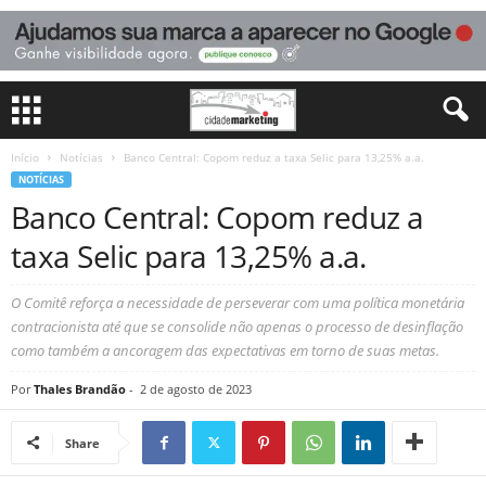
Início
Notícias
Banco Central: Copom reduz a taxa Selic para 13,25% a.a.
NOTÍCIAS
Banco Central: Copom reduz a
taxa Selic para 13,25% a.a.
O Comitê reforça a necessidade de perseverar com uma política monetária
contracionista até que se consolide não apenas o processo de desinflação
como também a ancoragem das expectativas em torno de suas metas.
Por
Thales Brandão
-
2 de agosto de 2023
Share