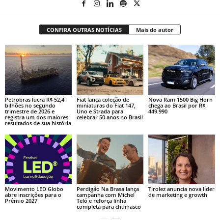
CONFIRA OUTRAS NOTÍCIAS
Mais do autor
Petrobras lucra R$ 52,4
Fiat lança coleção de
Nova Ram 1500 Big Horn
bilhões no segundo
miniaturas do Fiat 147,
chega ao Brasil por R$
trimestre de 2026 e
Uno e Strada para
449.990
registra um dos maiores
celebrar 50 anos no Brasil
resultados de sua história
Movimento LED Globo
Perdigão Na Brasa lança
Tirolez anuncia nova líder
abre inscrições para o
campanha com Michel
de marketing e growth
Prêmio 2027
Teló e reforça linha
completa para churrasco