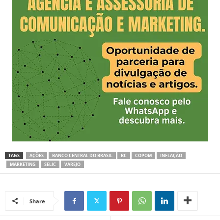
TAGS
AÇÕES
BANCO CENTRAL DO BRASIL
BC
COPOM
INFLAÇÃO
MARKETING
SELIC
VAREJO
Share