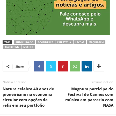
TAGS
AUTOCUIDADO
E-COMMERCE
ESTRATÉGIA
LACCAR
MAQUIAGEM
MARKETING
MULHER
Share
Notícia anterior
Próxima notícia
Natura celebra 40 anos de
Magnum participa do
pioneirismo na economia
Festival de Cannes com
circular com opções de
música em parceria com
refis em seu portfólio
NASA