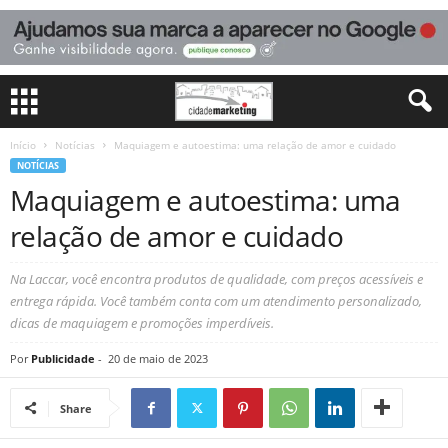
Início
Notícias
Maquiagem e autoestima: uma relação de amor e cuidado
NOTÍCIAS
Maquiagem e autoestima: uma
relação de amor e cuidado
Na Laccar, você encontra produtos de qualidade, com preços acessíveis e
entrega rápida. Você também conta com um atendimento personalizado,
dicas de maquiagem e promoções imperdíveis.
Por
Publicidade
-
20 de maio de 2023
Share