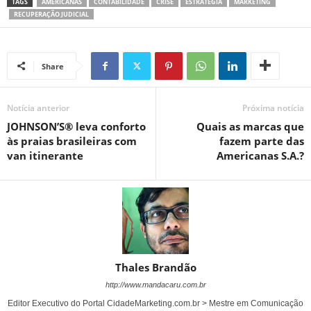
TAGS
AMERICANAS
CONTABILIDADE
CRISE
ESTRATÉGIA
MARKETING
RECUPERAÇÃO JUDICIAL
Share
Notícia anterior
Próxima notícia
JOHNSON’S® leva conforto
Quais as marcas que
às praias brasileiras com
fazem parte das
van itinerante
Americanas S.A.?
Thales Brandão
http://www.mandacaru.com.br
Editor Executivo do Portal CidadeMarketing.com.br > Mestre em Comunicação