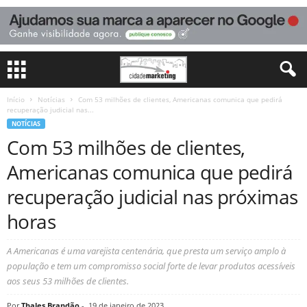
Início
Notícias
Com 53 milhões de clientes, Americanas comunica que pedirá
recuperação judicial nas...
NOTÍCIAS
Com 53 milhões de clientes,
Americanas comunica que pedirá
recuperação judicial nas próximas
horas
A Americanas é uma varejista centenária, que presta um serviço amplo à
população e tem um compromisso social forte de levar produtos acessíveis
aos seus 53 milhões de clientes.
Por
Thales Brandão
-
19 de janeiro de 2023