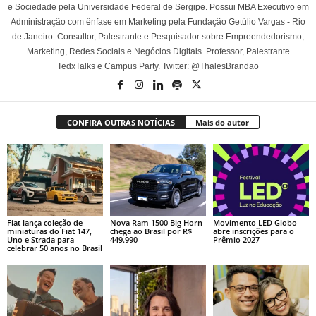
e Sociedade pela Universidade Federal de Sergipe. Possui MBA Executivo em
Administração com ênfase em Marketing pela Fundação Getúlio Vargas - Rio
de Janeiro. Consultor, Palestrante e Pesquisador sobre Empreendedorismo,
Marketing, Redes Sociais e Negócios Digitais. Professor, Palestrante
TedxTalks e Campus Party. Twitter: @ThalesBrandao
CONFIRA OUTRAS NOTÍCIAS
Mais do autor
Fiat lança coleção de
Nova Ram 1500 Big Horn
Movimento LED Globo
miniaturas do Fiat 147,
chega ao Brasil por R$
abre inscrições para o
Uno e Strada para
449.990
Prêmio 2027
celebrar 50 anos no Brasil