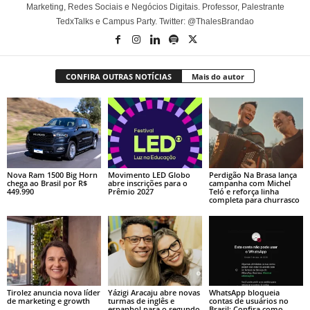
Marketing, Redes Sociais e Negócios Digitais. Professor, Palestrante
TedxTalks e Campus Party. Twitter: @ThalesBrandao
CONFIRA OUTRAS NOTÍCIAS
Mais do autor
Nova Ram 1500 Big Horn
Movimento LED Globo
Perdigão Na Brasa lança
chega ao Brasil por R$
abre inscrições para o
campanha com Michel
449.990
Prêmio 2027
Teló e reforça linha
completa para churrasco
Tirolez anuncia nova líder
Yázigi Aracaju abre novas
WhatsApp bloqueia
de marketing e growth
turmas de inglês e
contas de usuários no
espanhol para o segundo
Brasil; Confira como