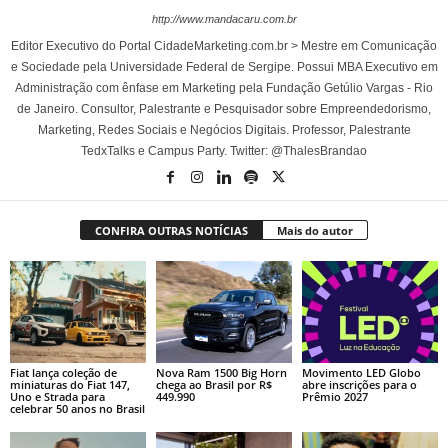
http://www.mandacaru.com.br
Editor Executivo do Portal CidadeMarketing.com.br > Mestre em Comunicação
e Sociedade pela Universidade Federal de Sergipe. Possui MBA Executivo em
Administração com ênfase em Marketing pela Fundação Getúlio Vargas - Rio
de Janeiro. Consultor, Palestrante e Pesquisador sobre Empreendedorismo,
Marketing, Redes Sociais e Negócios Digitais. Professor, Palestrante
TedxTalks e Campus Party. Twitter: @ThalesBrandao
CONFIRA OUTRAS NOTÍCIAS
Mais do autor
Fiat lança coleção de
Nova Ram 1500 Big Horn
Movimento LED Globo
miniaturas do Fiat 147,
chega ao Brasil por R$
abre inscrições para o
Uno e Strada para
449.990
Prêmio 2027
celebrar 50 anos no Brasil