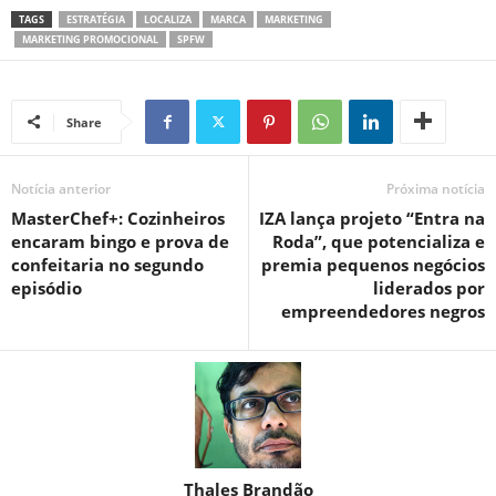
TAGS
ESTRATÉGIA
LOCALIZA
MARCA
MARKETING
MARKETING PROMOCIONAL
SPFW
Share
Notícia anterior
Próxima notícia
MasterChef+: Cozinheiros
IZA lança projeto “Entra na
encaram bingo e prova de
Roda”, que potencializa e
confeitaria no segundo
premia pequenos negócios
episódio
liderados por
empreendedores negros
Thales Brandão