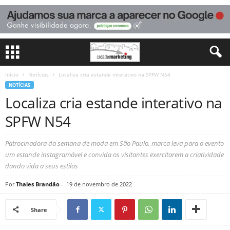
Início
Notícias
Localiza cria estande interativo na SPFW N54
NOTÍCIAS
Localiza cria estande interativo na
SPFW N54
Patrocinadora da semana de moda em São Paulo, marca leva para o evento
um estande instagramável e convida os visitantes exercitarem a criatividade
dando vida a seus estilos
Por
Thales Brandão
-
19 de novembro de 2022
Share