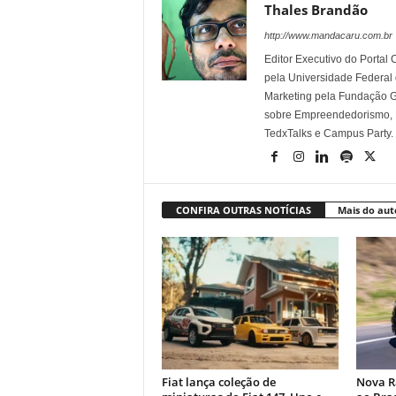
Thales Brandão
http://www.mandacaru.com.br
Editor Executivo do Porta
pela Universidade Federal
Marketing pela Fundação Ge
sobre Empreendedorismo, Ma
TedxTalks e Campus Party.
CONFIRA OUTRAS NOTÍCIAS
Mais do aut
Fiat lança coleção de
Nova R