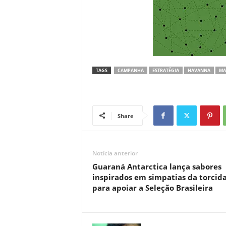
TAGS
CAMPANHA
ESTRATÉGIA
HAVANNA
MA
Share
Notícia anterior
Guaraná Antarctica lança sabores
inspirados em simpatias da torcid
para apoiar a Seleção Brasileira