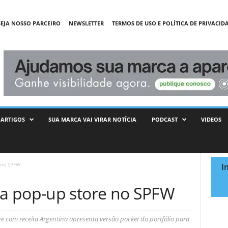
SEJA NOSSO PARCEIRO
NEWSLETTER
TERMOS DE USO E POLÍTICA DE PRIVACID
ARTIGOS
SUA MARCA VAI VIRAR NOTÍCIA
PODCAST
VIDEOS
 no SPFW
I
a pop-up store no SPFW
he com receita Argentina apresenta versão pocket do portfólio para