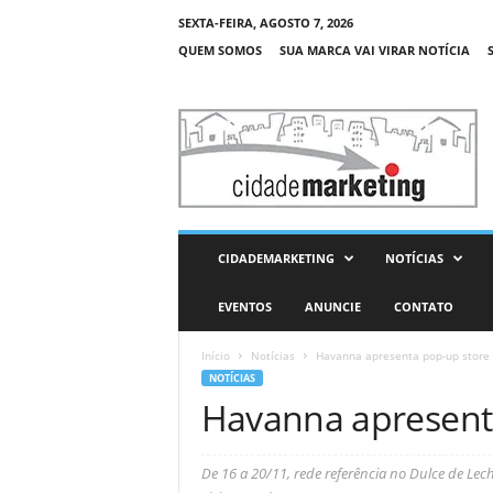
SEXTA-FEIRA, AGOSTO 7, 2026
QUEM SOMOS
SUA MARCA VAI VIRAR NOTÍCIA
C
i
d
a
d
e
M
CIDADEMARKETING
NOTÍCIAS
a
r
EVENTOS
ANUNCIE
CONTATO
k
e
Início
Notícias
Havanna apresenta pop-up store
t
NOTÍCIAS
i
Havanna apresent
n
g
De 16 a 20/11, rede referência no Dulce de Lec