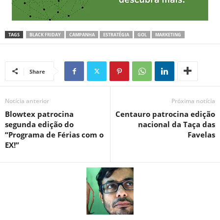
TAGS
BLACK FRIDAY
CAMPANHA
ESTRATÉGIA
GOL
MARKETING
Share
Notícia anterior
Próxima notícia
Blowtex patrocina
Centauro patrocina edição
segunda edição do
nacional da Taça das
“Programa de Férias com o
Favelas
EX!”