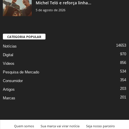
Michel Teló e reforça linha...
5 de agosto de 2026
CATEGORIA POPULAR
14653
Notícias
970
Digital
856
Videos
534
Pesquisa de Mercado
354
Consumidor
203
Artigos
201
Marcas
Quem somos
Sua marca vai virar notícia
Seja nosso parceiro