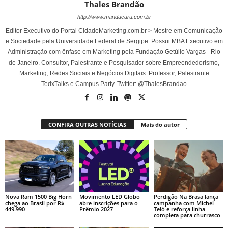
Thales Brandão
http://www.mandacaru.com.br
Editor Executivo do Portal CidadeMarketing.com.br > Mestre em Comunicação
e Sociedade pela Universidade Federal de Sergipe. Possui MBA Executivo em
Administração com ênfase em Marketing pela Fundação Getúlio Vargas - Rio
de Janeiro. Consultor, Palestrante e Pesquisador sobre Empreendedorismo,
Marketing, Redes Sociais e Negócios Digitais. Professor, Palestrante
TedxTalks e Campus Party. Twitter: @ThalesBrandao
CONFIRA OUTRAS NOTÍCIAS
Mais do autor
Nova Ram 1500 Big Horn
Movimento LED Globo
Perdigão Na Brasa lança
chega ao Brasil por R$
abre inscrições para o
campanha com Michel
449.990
Prêmio 2027
Teló e reforça linha
completa para churrasco