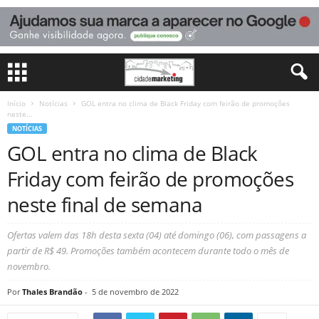
Início
Notícias
GOL entra no clima de Black Friday com feirão de promoções
neste...
NOTÍCIAS
GOL entra no clima de Black
Friday com feirão de promoções
neste final de semana
Ofertas valem das 18h desta sexta (04) até domingo (06), com passagens a
partir de R$ 49. Promoções também acontecem durante todo o mês de
novembro.
Por
Thales Brandão
-
5 de novembro de 2022