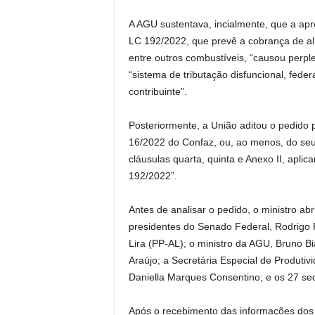
A AGU sustentava, incialmente, que a ap
LC 192/2022, que prevê a cobrança de alí
entre outros combustíveis, “causou perp
“sistema de tributação disfuncional, fede
contribuinte”.
Posteriormente, a União aditou o pedido 
16/2022 do Confaz, ou, ao menos, do seu 
cláusulas quarta, quinta e Anexo II, apli
192/2022”.
Antes de analisar o pedido, o ministro abr
presidentes do Senado Federal, Rodrigo
Lira (PP-AL); o ministro da AGU, Bruno Bi
Araújo; a Secretária Especial de Produtiv
Daniella Marques Consentino; e os 27 secr
Após o recebimento das informações dos 