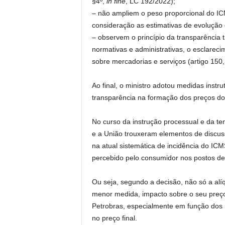
§4º,
in fine
, LC 192/2022);
– não ampliem o peso proporcional do IC
consideração as estimativas de evolução 
– observem o princípio da transparência 
normativas e administrativas, o esclare
sobre mercadorias e serviços (artigo 150
Ao final, o ministro adotou medidas instru
transparência na formação dos preços do
No curso da instrução processual e da ten
e a União trouxeram elementos de discus
na atual sistemática de incidência do IC
percebido pelo consumidor nos postos de
Ou seja, segundo a decisão, não só a alí
menor medida, impacto sobre o seu preço
Petrobras, especialmente em função dos r
no preço final.