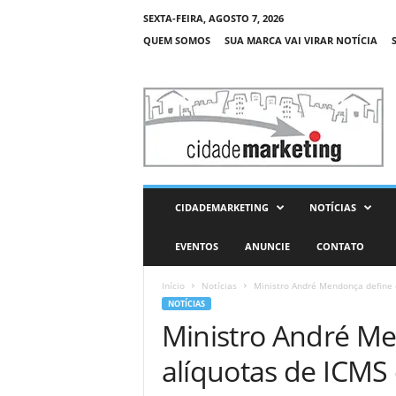
SEXTA-FEIRA, AGOSTO 7, 2026
QUEM SOMOS
SUA MARCA VAI VIRAR NOTÍCIA
C
i
d
a
d
e
M
CIDADEMARKETING
NOTÍCIAS
a
r
EVENTOS
ANUNCIE
CONTATO
k
e
Início
Notícias
Ministro André Mendonça define q
t
NOTÍCIAS
i
Ministro André M
n
g
alíquotas de ICMS