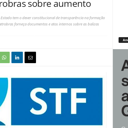
trobras sobre aumento
o Estado tem o dever constitucional de transparência na formação
trobras forneça documentos e atos internos sobre as balizas
An