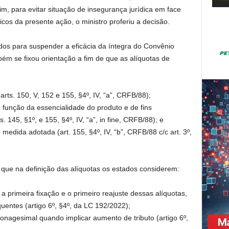
im, para evitar situação de insegurança jurídica em face
cos da presente ação, o ministro proferiu a decisão.
dos para suspender a eficácia da íntegra do Convênio
m se fixou orientação a fim de que as alíquotas de
arts. 150, V, 152 e 155, §4º, IV, “a”, CRFB/88);
 função da essencialidade do produto e de fins
. 145, §1º, e 155, §4º, IV, “a”, in fine, CRFB/88); e
medida adotada (art. 155, §4º, IV, “b”, CRFB/88 c/c art. 3º,
que na definição das alíquotas os estados considerem:
 primeira fixação e o primeiro reajuste dessas alíquotas,
uentes (artigo 6º, §4º, da LC 192/2022);
onagesimal quando implicar aumento de tributo (artigo 6º,