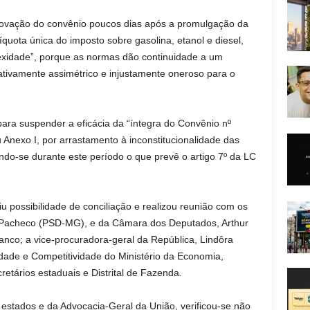
rovação do convênio poucos dias após a promulgação da
quota única do imposto sobre gasolina, etanol e diesel,
lexidade”, porque as normas dão continuidade a um
rativamente assimétrico e injustamente oneroso para o
para suspender a eficácia da “íntegra do Convênio nº
Anexo I, por arrastamento à inconstitucionalidade das
cando-se durante este período o que prevê o artigo 7º da LC
iu possibilidade de conciliação e realizou reunião com os
 Pacheco (PSD-MG), e da Câmara dos Deputados, Arthur
anco; a vice-procuradora-geral da República, Lindôra
idade e Competitividade do Ministério da Economia,
etários estaduais e Distrital de Fazenda.
estados e da Advocacia-Geral da União, verificou-se não