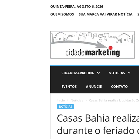
QUINTA-FEIRA, AGOSTO 6, 2026
QUEM SOMOS
SUA MARCA VAI VIRAR NOTÍCIA
C
i
d
a
d
e
M
CIDADEMARKETING
NOTÍCIAS
a
r
EVENTOS
ANUNCIE
CONTATO
k
e
Início
Notícias
Casas Bahia realiza Liquidação Z
t
NOTÍCIAS
i
Casas Bahia realiz
n
g
durante o feriado