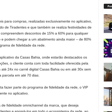
Pos
is para compras, realizadas exclusivamente no aplicativo,
ado de Tiradentes e que também se realiza festividades de
as compreendem descontos de 15% a 60% para qualquer
vo e podem chegar a um abatimento ainda maior – de 80%
ograma de fidelidade da rede.
 aplicativo da Casas Bahia, onde estarão destacados os
es, o cliente conta com toda facilidade oferecida pela
até 24x no carnê digital Casas Bahia ou em até 30x sem
a parcela em até 70 dias.
ta fazer parte do programa de fidelidade da rede, o VIP
nte no aplicativo.
 de fidelidade omnichannel da marca, que deseja
lientes e engajá-los em todo o ecossistema da rede, ao