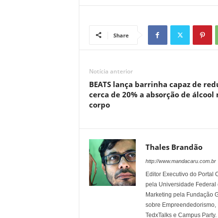
Share
Notícia anterior
BEATS lança barrinha capaz de red
cerca de 20% a absorção de álcool 
corpo
Thales Brandão
http://www.mandacaru.com.br
Editor Executivo do Porta
pela Universidade Federal
Marketing pela Fundação Ge
sobre Empreendedorismo, Ma
TedxTalks e Campus Party.