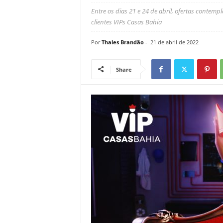
Entre os dias 21 e 24 de abril, ofertas contem
clientes VIPs Casas Bahia
Por
Thales Brandão
-
21 de abril de 2022
Share