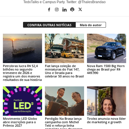
TedxTalks e Campus Party. Twitter: @ThalesBrandao
CONFIRA OUTRAS NOTÍCIAS
Mais do autor
Petrobras lucra R$ 52,4
Fiat lança coleção de
Nova Ram 1500 Big Horn
bilhões no segundo
miniaturas do Fiat 147,
chega ao Brasil por R$
trimestre de 2026 e
Uno e Strada para
449.990
registra um dos maiores
celebrar 50 anos no Brasil
resultados de sua história
Movimento LED Globo
Perdigão Na Brasa lança
Tirolez anuncia nova líder
abre inscrições para o
campanha com Michel
de marketing e growth
Prêmio 2027
Teló e reforça linha
completa para churrasco