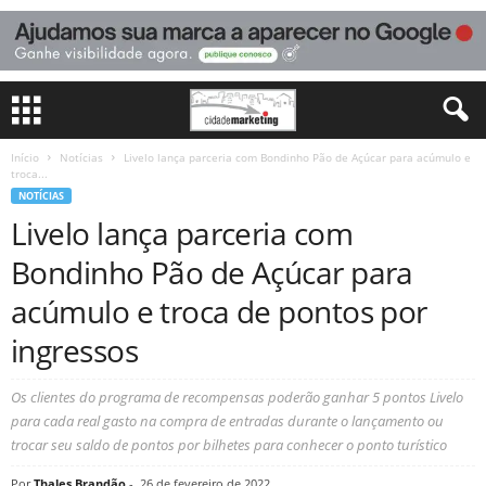
Início
Notícias
Livelo lança parceria com Bondinho Pão de Açúcar para acúmulo e
troca...
NOTÍCIAS
Livelo lança parceria com
Bondinho Pão de Açúcar para
acúmulo e troca de pontos por
ingressos
Os clientes do programa de recompensas poderão ganhar 5 pontos Livelo
para cada real gasto na compra de entradas durante o lançamento ou
trocar seu saldo de pontos por bilhetes para conhecer o ponto turístico
Por
Thales Brandão
-
26 de fevereiro de 2022