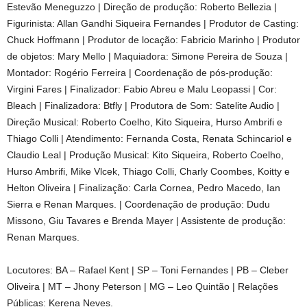
Estevão Meneguzzo | Direção de produção: Roberto Bellezia |
Figurinista: Allan Gandhi Siqueira Fernandes | Produtor de Casting:
Chuck Hoffmann | Produtor de locação: Fabricio Marinho | Produtor
de objetos: Mary Mello | Maquiadora: Simone Pereira de Souza |
Montador: Rogério Ferreira | Coordenação de pós-produção:
Virgini Fares | Finalizador: Fabio Abreu e Malu Leopassi | Cor:
Bleach | Finalizadora: Btfly | Produtora de Som: Satelite Audio |
Direção Musical: Roberto Coelho, Kito Siqueira, Hurso Ambrifi e
Thiago Colli | Atendimento: Fernanda Costa, Renata Schincariol e
Claudio Leal | Produção Musical: Kito Siqueira, Roberto Coelho,
Hurso Ambrifi, Mike Vlcek, Thiago Colli, Charly Coombes, Koitty e
Helton Oliveira | Finalização: Carla Cornea, Pedro Macedo, Ian
Sierra e Renan Marques. | Coordenação de produção: Dudu
Missono, Giu Tavares e Brenda Mayer | Assistente de produção:
Renan Marques.
Locutores: BA – Rafael Kent | SP – Toni Fernandes | PB – Cleber
Oliveira | MT – Jhony Peterson | MG – Leo Quintão | Relações
Públicas: Kerena Neves.