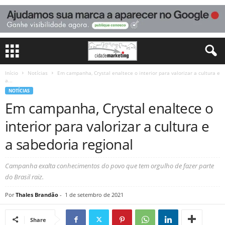
Início
Notícias
Em campanha, Crystal enaltece o interior para valorizar a cultura e
a...
NOTÍCIAS
Em campanha, Crystal enaltece o
interior para valorizar a cultura e
a sabedoria regional
Campanha exalta conhecimentos do povo que tem orgulho de fazer parte
do Brasil raiz.
Por
Thales Brandão
-
1 de setembro de 2021
Share