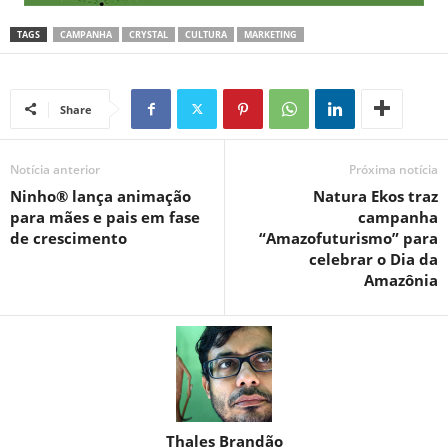
TAGS
CAMPANHA
CRYSTAL
CULTURA
MARKETING
Share
Notícia anterior
Próxima notícia
Ninho® lança animação
Natura Ekos traz
para mães e pais em fase
campanha
de crescimento
“Amazofuturismo” para
celebrar o Dia da
Amazônia
Thales Brandão