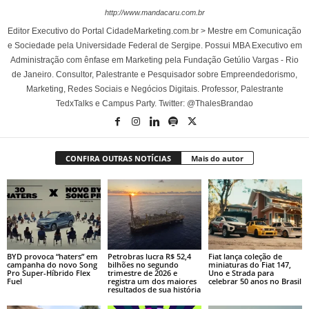
http://www.mandacaru.com.br
Editor Executivo do Portal CidadeMarketing.com.br > Mestre em Comunicação
e Sociedade pela Universidade Federal de Sergipe. Possui MBA Executivo em
Administração com ênfase em Marketing pela Fundação Getúlio Vargas - Rio
de Janeiro. Consultor, Palestrante e Pesquisador sobre Empreendedorismo,
Marketing, Redes Sociais e Negócios Digitais. Professor, Palestrante
TedxTalks e Campus Party. Twitter: @ThalesBrandao
CONFIRA OUTRAS NOTÍCIAS
Mais do autor
BYD provoca “haters” em
Petrobras lucra R$ 52,4
Fiat lança coleção de
campanha do novo Song
bilhões no segundo
miniaturas do Fiat 147,
Pro Super-Híbrido Flex
trimestre de 2026 e
Uno e Strada para
Fuel
registra um dos maiores
celebrar 50 anos no Brasil
resultados de sua história