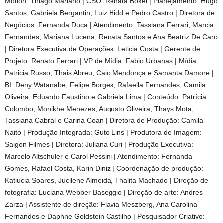
Motion: Thiago Mariano | CSO: Renata Bokel | Planejamento: Hugo
Santos, Gabriela Bergantin, Luiz Hidd e Pedro Castro | Diretora de
Negócios: Fernanda Duca | Atendimento: Tassiana Ferrari, Marcia
Fernandes, Mariana Lucena, Renata Santos e Ana Beatriz De Caro
| Diretora Executiva de Operações: Leticia Costa | Gerente de
Projeto: Renato Ferrari | VP de Mídia: Fabio Urbanas | Mídia:
Patricia Russo, Thais Abreu, Caio Mendonça e Samanta Damore |
BI: Deny Watanabe, Felipe Borges, Rafaella Fernandes, Camila
Oliveira, Eduardo Faustino e Gabriela Lima | Conteúdo: Patrícia
Colombo, Monikhe Menezes, Augusto Oliveira, Thays Mota,
Tassiana Cabral e Carina Coan | Diretora de Produção: Camila
Naito | Produção Integrada: Guto Lins | Produtora de Imagem:
Saigon Filmes | Diretora: Juliana Curi | Produção Executiva:
Marcelo Altschuler e Carol Pessini | Atendimento: Fernanda
Gomes, Rafael Costa, Karin Diniz | Coordenação de produção:
Katiucia Soares, Jucilene Almeida, Thalita Machado | Direção de
fotografia: Luciana Webber Baseggio | Direção de arte: Andres
Zarza | Assistente de direção: Flavia Meszberg, Ana Carolina
Fernandes e Daphne Goldstein Castilho | Pesquisador Criativo: