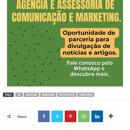
TAGS
3D
3DCRIAR
BRASKEM
ESTRATÉGIA
PARCERIA
Share