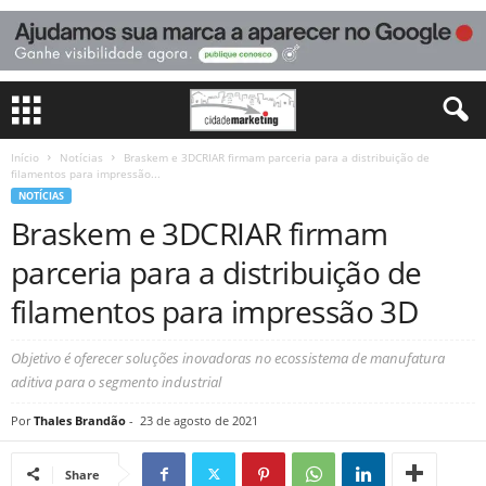
Início
Notícias
Braskem e 3DCRIAR firmam parceria para a distribuição de
filamentos para impressão...
NOTÍCIAS
Braskem e 3DCRIAR firmam
parceria para a distribuição de
filamentos para impressão 3D
Objetivo é oferecer soluções inovadoras no ecossistema de manufatura
aditiva para o segmento industrial
Por
Thales Brandão
-
23 de agosto de 2021
Share