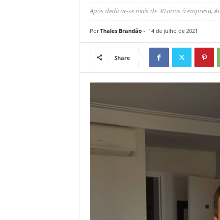
Após dedicar-se mais de 30 anos à empresa, An
Por
Thales Brandão
-
14 de julho de 2021
Share