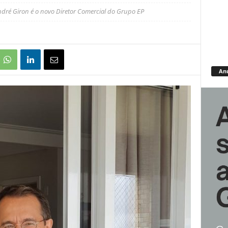
dré Giron é o novo Diretor Comercial do Grupo EP
An