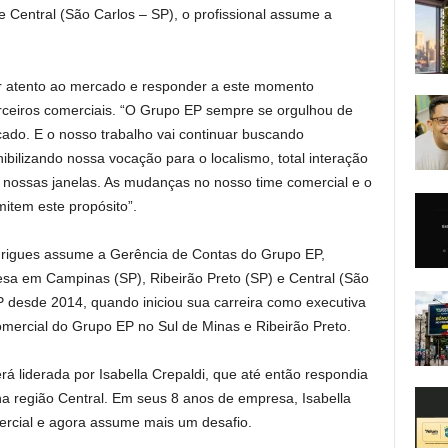
e Central (São Carlos – SP), o profissional assume a
ar atento ao mercado e responder a este momento
arceiros comerciais. “O Grupo EP sempre se orgulhou de
ado. E o nosso trabalho vai continuar buscando
nibilizando nossa vocação para o localismo, total interação
nossas janelas. As mudanças no nosso time comercial e o
mitem este propósito”.
drigues assume a Gerência de Contas do Grupo EP,
sa em Campinas (SP), Ribeirão Preto (SP) e Central (São
P desde 2014, quando iniciou sua carreira como executiva
comercial do Grupo EP no Sul de Minas e Ribeirão Preto.
á liderada por Isabella Crepaldi, que até então respondia
 região Central. Em seus 8 anos de empresa, Isabella
omercial e agora assume mais um desafio.