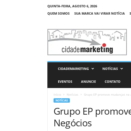
QUINTA-FEIRA, AGOSTO 6, 2026
QUEM SOMOS
SUA MARCA VAI VIRAR NOTÍCIA
C
i
d
a
d
e
M
CIDADEMARKETING
NOTÍCIAS
a
r
EVENTOS
ANUNCIE
CONTATO
k
e
Início
Notícias
Grupo EP promove mudanças na 
t
NOTÍCIAS
i
Grupo EP promove
n
g
Negócios