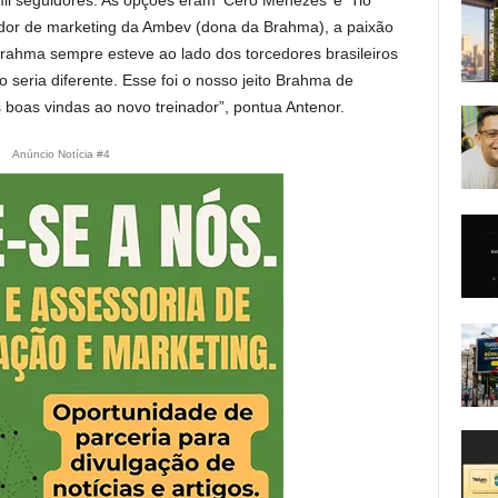
il seguidores. As opções eram ‘Cero Menezes’ e ‘Tio
or de marketing da Ambev (dona da Brahma), a paixão
 Brahma sempre esteve ao lado dos torcedores brasileiros
seria diferente. Esse foi o nosso jeito Brahma de
s boas vindas ao novo treinador”, pontua Antenor.
Anúncio Notícia #4