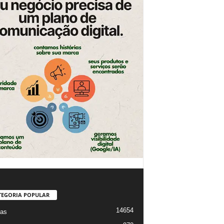
TEGORIA POPULAR
14654
ias