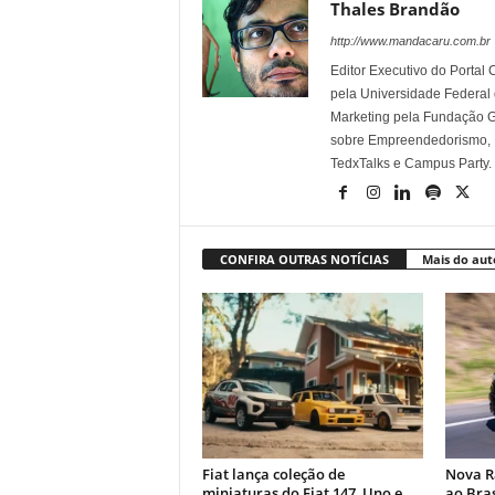
Thales Brandão
http://www.mandacaru.com.br
Editor Executivo do Porta
pela Universidade Federal
Marketing pela Fundação Ge
sobre Empreendedorismo, Ma
TedxTalks e Campus Party.
CONFIRA OUTRAS NOTÍCIAS
Mais do aut
Fiat lança coleção de
Nova R
miniaturas do Fiat 147, Uno e
ao Bras