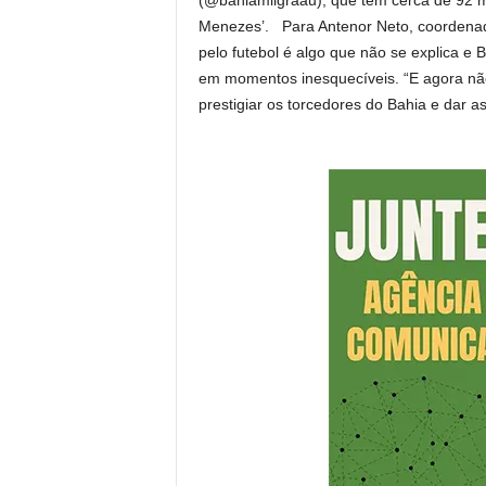
(@bahiamilgraau), que tem cerca de 92 m
Menezes’. Para Antenor Neto, coordenad
pelo futebol é algo que não se explica e
em momentos inesquecíveis. “E agora não 
prestigiar os torcedores do Bahia e dar a