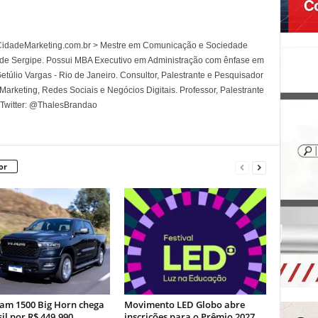
l CidadeMarketing.com.br > Mestre em Comunicação e Sociedade
 de Sergipe. Possui MBA Executivo em Administração com ênfase em
túlio Vargas - Rio de Janeiro. Consultor, Palestrante e Pesquisador
rketing, Redes Sociais e Negócios Digitais. Professor, Palestrante
 Twitter: @ThalesBrandao
or
am 1500 Big Horn chega
Movimento LED Globo abre
il por R$ 449.990
inscrições para o Prêmio 2027