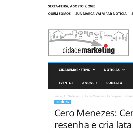
SEXTA-FEIRA, AGOSTO 7, 2026
QUEM SOMOS
SUA MARCA VAI VIRAR NOTÍCIA
C
i
d
a
d
e
M
CIDADEMARKETING
NOTÍCIAS
a
r
EVENTOS
ANUNCIE
CONTATO
k
e
Início
Notícias
Cero Menezes: Cervejaria Brahma 
t
NOTÍCIAS
i
Cero Menezes: Cer
n
g
resenha e cria lat