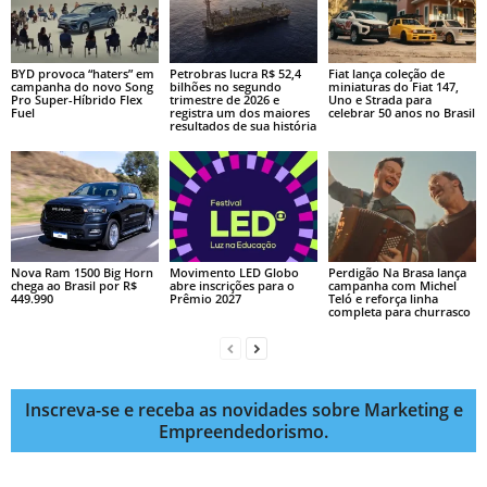
BYD provoca “haters” em
Petrobras lucra R$ 52,4
Fiat lança coleção de
campanha do novo Song
bilhões no segundo
miniaturas do Fiat 147,
Pro Super-Híbrido Flex
trimestre de 2026 e
Uno e Strada para
Fuel
registra um dos maiores
celebrar 50 anos no Brasil
resultados de sua história
Nova Ram 1500 Big Horn
Movimento LED Globo
Perdigão Na Brasa lança
chega ao Brasil por R$
abre inscrições para o
campanha com Michel
449.990
Prêmio 2027
Teló e reforça linha
completa para churrasco
Inscreva-se e receba as novidades sobre Marketing e
Empreendedorismo.