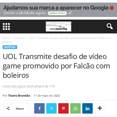
Início
Notícias
UOL Transmite desafio de vídeo game promovido por Falcão com
boleiros
NOTÍCIAS
UOL Transmite desafio de vídeo
game promovido por Falcão com
boleiros
Início dos jogos será sempre às 11h
Por
Thales Brandão
-
11 de maio de 2020
Share