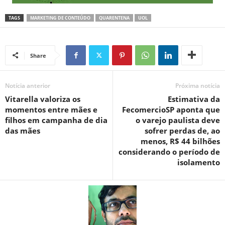
TAGS
MARKETING DE CONTEÚDO
QUARENTENA
UOL
Share
Notícia anterior
Próxima notícia
Vitarella valoriza os
Estimativa da
momentos entre mães e
FecomercioSP aponta que
filhos em campanha de dia
o varejo paulista deve
das mães
sofrer perdas de, ao
menos, R$ 44 bilhões
considerando o período de
isolamento