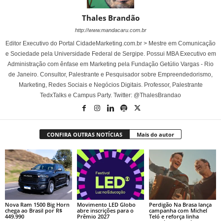
Thales Brandão
http://www.mandacaru.com.br
Editor Executivo do Portal CidadeMarketing.com.br > Mestre em Comunicação
e Sociedade pela Universidade Federal de Sergipe. Possui MBA Executivo em
Administração com ênfase em Marketing pela Fundação Getúlio Vargas - Rio
de Janeiro. Consultor, Palestrante e Pesquisador sobre Empreendedorismo,
Marketing, Redes Sociais e Negócios Digitais. Professor, Palestrante
TedxTalks e Campus Party. Twitter: @ThalesBrandao
CONFIRA OUTRAS NOTÍCIAS
Mais do autor
Nova Ram 1500 Big Horn
Movimento LED Globo
Perdigão Na Brasa lança
chega ao Brasil por R$
abre inscrições para o
campanha com Michel
449.990
Prêmio 2027
Teló e reforça linha