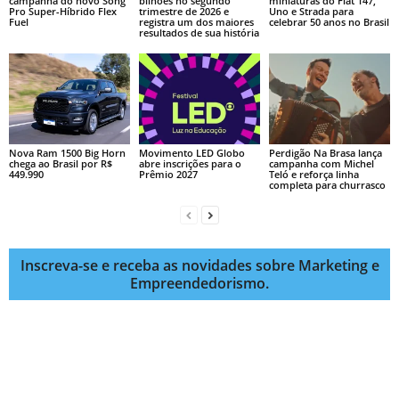
campanha do novo Song
bilhões no segundo
miniaturas do Fiat 147,
Pro Super-Híbrido Flex
trimestre de 2026 e
Uno e Strada para
Fuel
registra um dos maiores
celebrar 50 anos no Brasil
resultados de sua história
Nova Ram 1500 Big Horn
Movimento LED Globo
Perdigão Na Brasa lança
chega ao Brasil por R$
abre inscrições para o
campanha com Michel
449.990
Prêmio 2027
Teló e reforça linha
completa para churrasco
Inscreva-se e receba as novidades sobre Marketing e
Empreendedorismo.