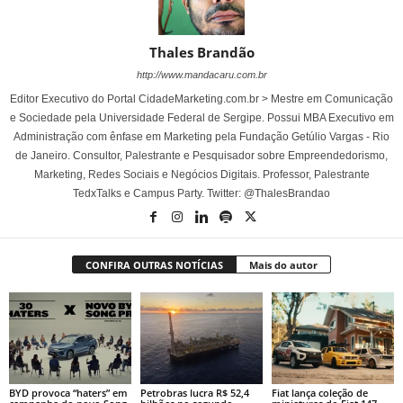
Thales Brandão
http://www.mandacaru.com.br
Editor Executivo do Portal CidadeMarketing.com.br > Mestre em Comunicação
e Sociedade pela Universidade Federal de Sergipe. Possui MBA Executivo em
Administração com ênfase em Marketing pela Fundação Getúlio Vargas - Rio
de Janeiro. Consultor, Palestrante e Pesquisador sobre Empreendedorismo,
Marketing, Redes Sociais e Negócios Digitais. Professor, Palestrante
TedxTalks e Campus Party. Twitter: @ThalesBrandao
CONFIRA OUTRAS NOTÍCIAS
Mais do autor
BYD provoca “haters” em
Petrobras lucra R$ 52,4
Fiat lança coleção de