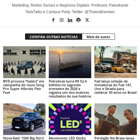
Marketing, Redes Sociais e Negócios Digitais. Professor, Palestrante
TedxTalks e Campus Party. Twitter: @ThalesBrandao
CONFIRA OUTRAS NOTÍCIAS
Mais do autor
BYD provoca “haters” em
Petrobras lucra R$ 52,4
Fiat lança coleção de
campanha do novo Song
bilhões no segundo
miniaturas do Fiat 147,
Pro Super-Híbrido Flex
trimestre de 2026 e
Uno e Strada para
Fuel
registra um dos maiores
celebrar 50 anos no Brasil
resultados de sua história
Nova Ram 1500 Big Horn
Movimento LED Globo
Perdigão Na Brasa lança