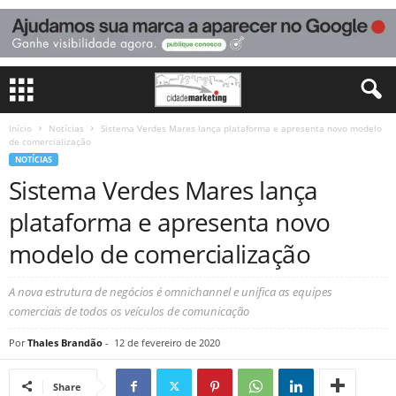
Início
Notícias
Sistema Verdes Mares lança plataforma e apresenta novo modelo
de comercialização
NOTÍCIAS
Sistema Verdes Mares lança
plataforma e apresenta novo
modelo de comercialização
A nova estrutura de negócios é omnichannel e unifica as equipes
comerciais de todos os veículos de comunicação
Por
Thales Brandão
-
12 de fevereiro de 2020
Share