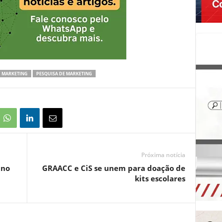
MARKETING
PESQUISA DE MARKETING
Próxima notícia
 no
GRAACC e CiS se unem para doação de
kits escolares