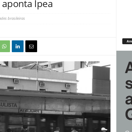
 aponta Ipea
des brasileiras
An