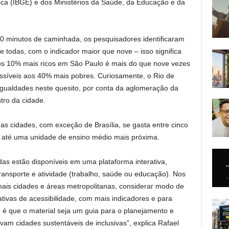
ística (IBGE) e dos Ministérios da Saúde, da Educação e da
0 minutos de caminhada, os pesquisadores identificaram
 todas, com o indicador maior que nove – isso significa
s 10% mais ricos em São Paulo é mais do que nove vezes
síveis aos 40% mais pobres. Curiosamente, o Rio de
gualdades neste quesito, por conta da aglomeração da
tro da cidade.
s cidades, com exceção de Brasília, se gasta entre cinco
r até uma unidade de ensino médio mais próxima.
as estão disponíveis em uma plataforma interativa,
ransporte e atividade (trabalho, saúde ou educação). Nos
 mais cidades e áreas metropolitanas, considerar modo de
ativas de acessibilidade, com mais indicadores e para
o é que o material seja um guia para o planejamento e
vam cidades sustentáveis de inclusivas”, explica Rafael