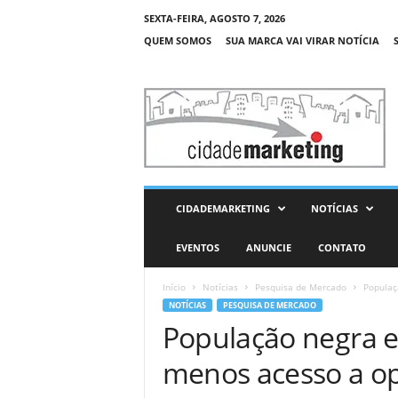
SEXTA-FEIRA, AGOSTO 7, 2026
QUEM SOMOS
SUA MARCA VAI VIRAR NOTÍCIA
C
i
d
a
d
e
M
CIDADEMARKETING
NOTÍCIAS
a
r
EVENTOS
ANUNCIE
CONTATO
k
e
Início
Notícias
Pesquisa de Mercado
Populaç
t
NOTÍCIAS
PESQUISA DE MERCADO
i
População negra e
n
g
menos acesso a op