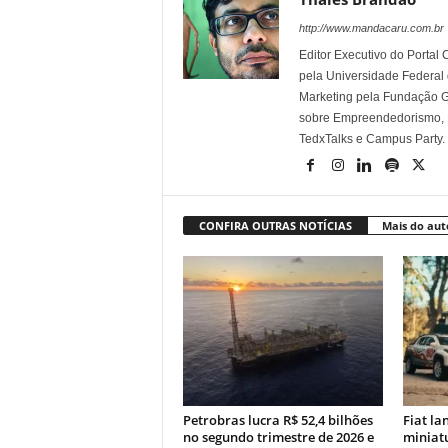
http://www.mandacaru.com.br
Editor Executivo do Porta
pela Universidade Federal
Marketing pela Fundação Ge
sobre Empreendedorismo, Ma
TedxTalks e Campus Party.
CONFIRA OUTRAS NOTÍCIAS
Mais do aut
Petrobras lucra R$ 52,4 bilhões
Fiat la
no segundo trimestre de 2026 e
miniatu