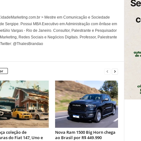
l CidadeMarketing.com.br > Mestre em Comunicação e Sociedade
 de Sergipe. Possui MBA Executivo em Administração com ênfase em
túlio Vargas - Rio de Janeiro. Consultor, Palestrante e Pesquisador
rketing, Redes Sociais e Negócios Digitais. Professor, Palestrante
 Twitter: @ThalesBrandao
or
nça coleção de
Nova Ram 1500 Big Horn chega
ras do Fiat 147, Uno e
ao Brasil por R$ 449.990