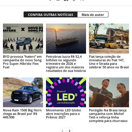
CONFIRA OUTRAS NOTÍCIAS
Mais do autor
BYD provoca “haters” em
Petrobras lucra R$ 52,4
Fiat lança coleção de
campanha do novo Song
bilhões no segundo
miniaturas do Fiat 147,
Pro Super-Híbrido Flex
trimestre de 2026 e
Uno e Strada para
Fuel
registra um dos maiores
celebrar 50 anos no Brasil
resultados de sua história
Nova Ram 1500 Big Horn
Movimento LED Globo
Perdigão Na Brasa lança
chega ao Brasil por R$
abre inscrições para o
campanha com Michel
449.990
Prêmio 2027
Teló e reforça linha
completa para churrasco